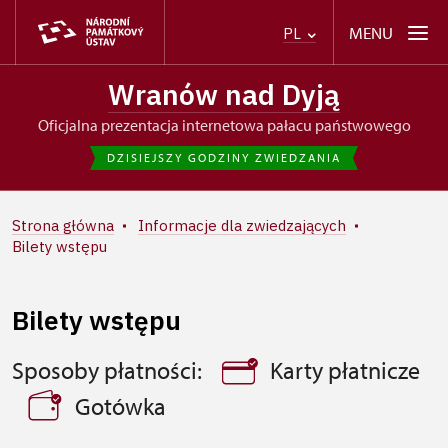
MENU
PL
Wranów nad Dyją
oficjalna prezentacja internetowa pałacu państwowego
DZISIEJSZY GODZINY ZWIEDZANIA
Strona główna
Informacje dla zwiedzających
Bilety wstępu
Bilety wstępu
Sposoby płatności:
Karty płatnicze
Gotówka