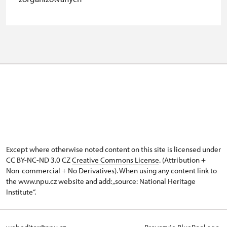
inwalidzką
Pedagogiczny nadzór (grupa
zadarmo
szkolna - 1 osoba na 10 dzieci)
Przewodnik grupy (1 osoba na 15
zadarmo
osobową grupę)
Posiadacz karty MK ČR
niedostępne
Posiadacz karty ICOMOS
niedostępne
Wolny, całoroczny bilet wydany
zadarmo
przez NPU
Except where otherwise noted content on this site is licensed under
CC BY-NC-ND 3.0 CZ
Creative Commons License
. (Attribution +
Jednorazowy, wolny bilet wydany
zadarmo
Non-commercial + No Derivatives). When using any content link to
przez NPU
the www.npu.cz website and add: „source: National Heritage
Institute“.
Osoba zatrudniona w organizacji
zadarmo
NPU (+ 3 osoby)