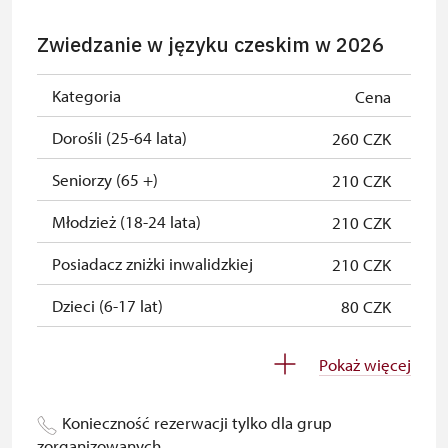
przez NPU
Zwiedzanie w języku czeskim w 2026
Jednorazowy, wolny bilet wydany
zadarmo
przez NPU
Kategoria
Cena
Osoba zatrudniona w organizacji
zadarmo
Dorośli (25-64 lata)
260 CZK
NPU (+ 3 osoby)
Seniorzy (65 +)
210 CZK
Posiadacz karty " Naš člověk"
zadarmo
Młodzież (18-24 lata)
210 CZK
Posiadacz zniżki inwalidzkiej
210 CZK
Dzieci (6-17 lat)
80 CZK
Dzieci (0-5 lat)
zadarmo
Pokaż więcej
Roczny bilet Na památky
zadarmo
Konieczność rezerwacji tylko dla grup
Przewodnik osoby z grupą
zadarmo
zorganizowanych