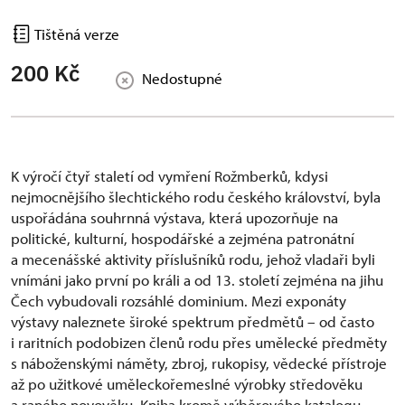
Tištěná verze
200 Kč
Nedostupné
K výročí čtyř staletí od vymření Rožmberků, kdysi
nejmocnějšího šlechtického rodu českého království, byla
uspořádána souhrnná výstava, která upozorňuje na
politické, kulturní, hospodářské a zejména patronátní
a mecenášské aktivity příslušníků rodu, jehož vladaři byli
vnímáni jako první po králi a od 13. století zejména na jihu
Čech vybudovali rozsáhlé dominium. Mezi exponáty
výstavy naleznete široké spektrum předmětů – od často
i raritních podobizen členů rodu přes umělecké předměty
s náboženskými náměty, zbroj, rukopisy, vědecké přístroje
až po užitkové uměleckořemeslné výrobky středověku
a raného novověku. Kniha kromě výběrového katalogu