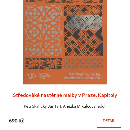
Středověké nástěnné malby v Praze. Kapitoly
Petr Skalický, Jan Fiřt, Anežka Mikulcová (edd.)
690 Kč
DETAIL