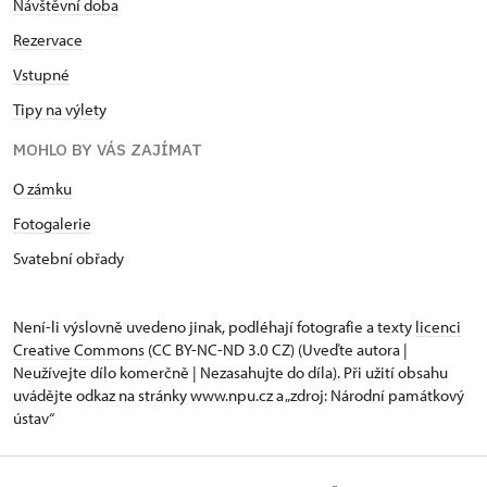
Návštěvní doba
Rezervace
Vstupné
Tipy na výlety
MOHLO BY VÁS ZAJÍMAT
O zámku
Fotogalerie
Svatební obřady
Není-li výslovně uvedeno jinak, podléhají fotografie a texty
licenci
Creative Commons
(CC BY-NC-ND 3.0 CZ) (Uveďte autora |
Neužívejte dílo komerčně | Nezasahujte do díla). Při užití obsahu
uvádějte odkaz na stránky www.npu.cz a „zdroj: Národní památkový
ústav“