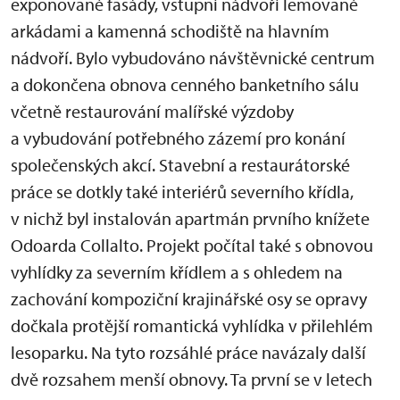
exponované fasády, vstupní nádvoří lemované
arkádami a kamenná schodiště na hlavním
nádvoří. Bylo vybudováno návštěvnické centrum
a dokončena obnova cenného banketního sálu
včetně restaurování malířské výzdoby
a vybudování potřebného zázemí pro konání
společenských akcí. Stavební a restaurátorské
práce se dotkly také interiérů severního křídla,
v nichž byl instalován apartmán prvního knížete
Odoarda Collalto. Projekt počítal také s obnovou
vyhlídky za severním křídlem a s ohledem na
zachování kompoziční krajinářské osy se opravy
dočkala protější romantická vyhlídka v přilehlém
lesoparku. Na tyto rozsáhlé práce navázaly další
dvě rozsahem menší obnovy. Ta první se v letech