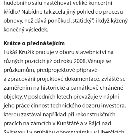
hudebního sálu nastěhovat veliké koncertní
křídlo? Nabídne tak zcela jiný pohled do procesu
obnovy, než dává poněkud „statický“, i když kýžený
konečný výsledek.
Krátce o přednášejícím
Lukáš Kružík pracuje v oboru stavebnictví na
různých pozicích již od roku 2008. Věnuje se
průzkumům, předprojektové přípravě
a zpracování projektové dokumentace, zvláště se
zaměřením na historické a památkově chráněné
objekty. V posledních letech převažuje v náplni
jeho práce činnost technického dozoru investora,
kterou zastával například při rekonstrukčních
pracích na zámcích v Kunštátě a v Rájci nad
Svitavou i v průběhu obnovy zámku v Uherčicích.