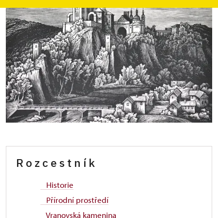
R o z c e s t n í k
Historie
Přírodní prostředí
Vranovská kamenina