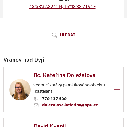
48°53'32.824" N
, 15°48'38.719" E
© Seznam.cz a.s. a další
HLEDAT
Vranov nad Dyjí
Bc. Kateřina Doležalová
vedoucí správy památkového objektu
(kastelán)
770 137 500
dolezalova.katerina@npu.cz
Hrad Nový Hrádek u Lukova
David Kvapil
Zámecká 93/, Vranov nad Dyjí