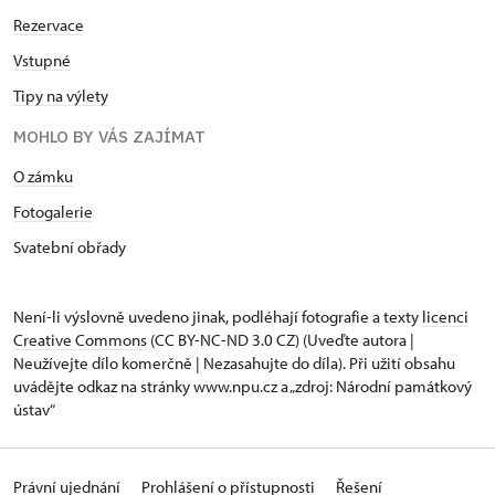
Rezervace
Vstupné
Tipy na výlety
MOHLO BY VÁS ZAJÍMAT
O zámku
Fotogalerie
Svatební obřady
Není-li výslovně uvedeno jinak, podléhají fotografie a texty
licenci
Creative Commons
(CC BY-NC-ND 3.0 CZ) (Uveďte autora |
Neužívejte dílo komerčně | Nezasahujte do díla). Při užití obsahu
uvádějte odkaz na stránky www.npu.cz a „zdroj: Národní památkový
ústav“
Právní ujednání
Prohlášení o přístupnosti
Řešení