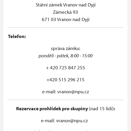
−
Státní zámek Vranov nad Dyjí
Zámecká 93
671 03 Vranov nad Dyjí
Telefon:
správa zámku:
pondělí - pátek, 8:00 - 15:00
+ 420 725 847 255
+420 515 296 215
e-mail: vranov@npu.cz
Rezervace prohlídek pro sku
piny
(nad 15 lidí)
:
e-mail: vranov@npu.cz