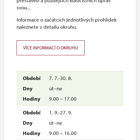
přestaveb a pozdějších klasicistních úprav
svou...
V případě státního svátku v pondělí, máme zavřeno
v úterý.
Informace o začátcích jednotlivých prohlídek
naleznete v detailu okruhu.
Polední přestávka:
Polední přestávka v okrajových měsících - duben,
VÍCE INFORMACÍ O OKRUHU
květen, červen, září a říjen (prodejna
suvenýrů) trvá od 12 do 12.40 hodin
7. 7.-30. 8.
Četnost prohlídek (začátky prohlídek):
út–ne
Duben až říjen - čas nástupu na prohlídku určuje
pokladní dle provozních možností a zájmu
9.00 – 17.00
návštěvníků. Prohlídky mohou začínat v intervalech
10 minut až 1 hodiny.
1. 9.-27. 9.
út–ne
Rezervace prohlídek:
9.00 – 16.00