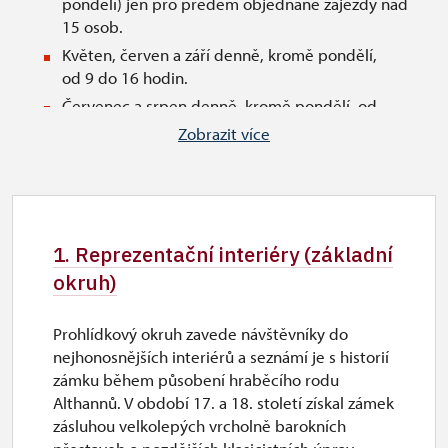
pondělí) jen pro předem objednané zájezdy nad
15 osob.
Květen, červen a září denně, kromě pondělí,
od 9 do 16 hodin.
Červenec a srpen denně, kromě pondělí, od
9 do 17 hodin.
Zobrazit více
Zavíracím dnem je pondělí.
Pokladna je umístěna na prvním nádvoří pod věží
a za vstupní branou.
Čas začátků prohlídek určuje pokladní a může být
1. Reprezentační interiéry (základní
nepravidelný.
okruh)
Čas označující ukončení otevírací doby je časem
zahájení poslední prohlídky.
Prohlídkový okruh zavede návštěvníky do
Před zahájením prohlídky je třeba, abyste se
nejhonosnějších interiérů a seznámí je s historií
shromáždili u kašny na druhém nádvoří, odkud pak
zámku během působení hraběcího rodu
vstupuje na prohlídkové trasy.
Althannů. V období 17. a 18. století získal zámek
zásluhou velkolepých vrcholně barokních
Státní svátky: