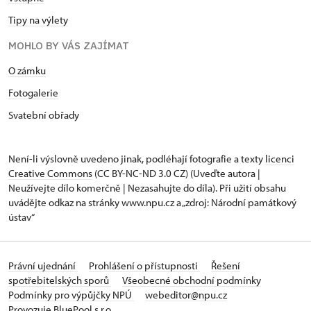
Tipy na výlety
MOHLO BY VÁS ZAJÍMAT
O zámku
Fotogalerie
Svatební obřady
Není-li výslovně uvedeno jinak, podléhají fotografie a texty
licenci
Creative Commons
(CC BY-NC-ND 3.0 CZ) (Uveďte autora |
Neužívejte dílo komerčně | Nezasahujte do díla). Při užití obsahu
uvádějte odkaz na stránky www.npu.cz a „zdroj: Národní památkový
ústav“
Právní ujednání
Prohlášení o přístupnosti
Řešení
spotřebitelských sporů
Všeobecné obchodní podmínky
Podmínky pro výpůjčky NPÚ
webeditor@npu.cz
Provozuje BluePool s.r.o.