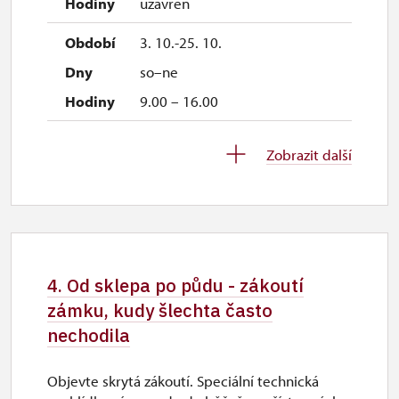
uzavřen
3. 10.-25. 10.
so–ne
9.00 – 16.00
28. 10.-1. 11.
Zobrazit další
st–ne
9.00 – 16.00
2. 11.-31. 12.
4. Od sklepa po půdu - zákoutí
uzavřen
zámku, kudy šlechta často
nechodila
Objevte skrytá zákoutí. Speciální technická