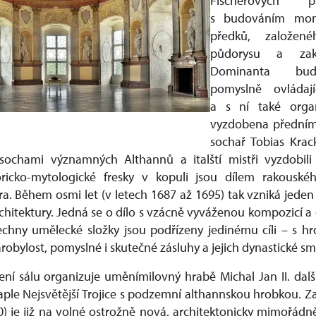
Fischerových 
s budováním mon
předků, založe
půdorysu a zakl
Dominanta bud
pomyslně ovládají
a s ní také organi
vyzdobena předním
sochař Tobias Krac
sochami významných Althannů a italští mistři vyzdobili 
ricko-mytologické fresky v kopuli jsou dílem rakouské
a. Během osmi let (v letech 1687 až 1695) tak vzniká jeden
rchitektury. Jedná se o dílo s vzácně vyváženou kompozicí 
echny umělecké složky jsou podřízeny jedinému cíli – s h
arobylost, pomyslné i skutečné zásluhy a jejich dynastické sm
ní sálu organizuje uměnímilovný hrabě Michal Jan II. další
ple Nejsvětější Trojice s podzemní althannskou hrobkou. Z
0) je již na volné ostrožně nová, architektonicky mimořád