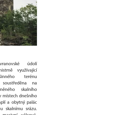
novské údolí
strně využívající
šinného terénu
 soustředěna na
sněného skalního
 v místech dnešního
aplí a obytný palác
mu skalnímu srázu.
 masivní válcová,