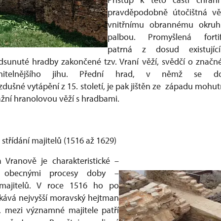
pravděpodobně útočištná věž
vnitřnímu obrannému okruh
palbou. Promyšlená fortif
patrná z dosud existujíc
edsunuté hradby zakončené tzv. Vraní věží, svědčí o znač
ranitelnějšího jihu. Přední hrad, v němž se d
zdušné vytápění z 15. století, je pak jištěn ze západu mo
žní hranolovou věží s hradbami.
střídání majitelů (1516 až 1629)
a Vranově je charakteristické –
obecnými procesy doby –
 majitelů. V roce 1516 ho po
skává nejvyšší moravský hejtman
, mezi významné majitele patří