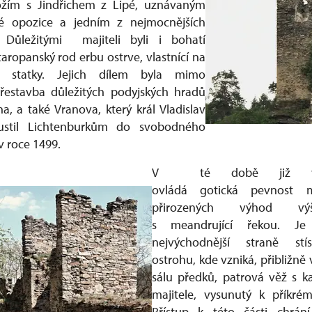
ožím s Jindřichem z Lipé, uznávaným
ké opozice a jedním z nejmocnějších
. Důležitými majiteli byli i bohatí
aropanský rod erbu ostrve, vlastnící na
é statky. Jejich dílem byla mimo
přestavba důležitých podyjských hradů
a, a také Vranova, který král Vladislav
pustil Lichtenburkům do svobodného
v roce 1499.
V té době již vra
ovládá gotická pevnost mi
přirozených výhod vý
s meandrující řekou. Je
nejvýchodnější straně stí
ostrohu, kde vzniká, přibližně
sálu předků, patrová věž s k
majitele, vysunutý k příkré
Přístup k této části chrání