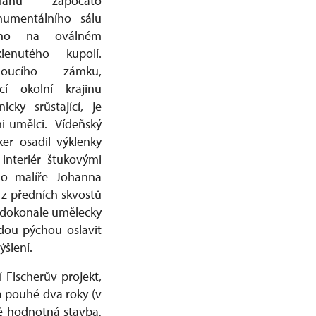
plánů započato
umentálního sálu
ného na oválném
enutého kupolí.
oucího zámku,
cí okolní krajinu
cky srůstající, je
i umělci. Vídeňský
ker osadil výklenky
interiér štukovými
ho malíře Johanna
 z předních skvostů
a dokonale umělecky
rdou pýchou oslavit
ýšlení.
 Fischerův projekt,
a pouhé dva roky (v
ně hodnotná stavba,