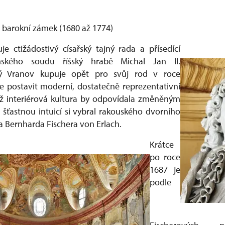
h barokní zámek (1680 až 1774)
e ctižádostivý císařský tajný rada a přísedící
ského soudu říšský hrabě Michal Jan II.
rý Vranov kupuje opět pro svůj rod v roce
je postavit moderní, dostatečně reprezentativní
ož interiérová kultura by odpovídala změněným
šťastnou intuicí si vybral rakouského dvorního
a Bernharda Fischera von Erlach.
Krátce
po roce
1687 je
podle