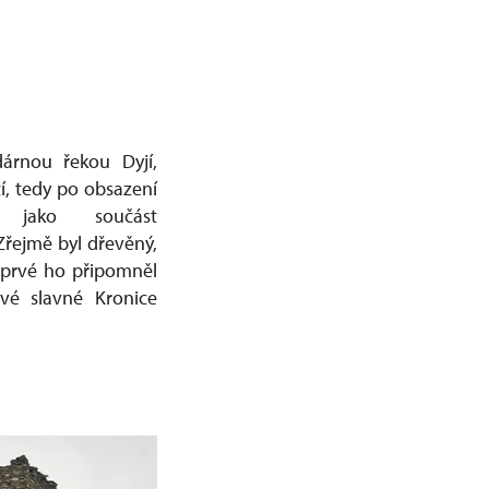
árnou řekou Dyjí,
tí, tedy po obsazení
 jako součást
Zřejmě byl dřevěný,
oprvé ho připomněl
vé slavné Kronice