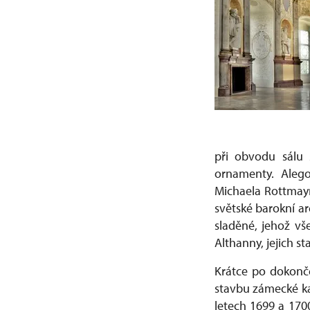
při obvodu sálu 
ornamenty. Alego
Michaela Rottmayr
světské barokní a
sladěné, jehož vš
Althanny, jejich st
Krátce po dokonče
stavbu zámecké ka
letech 1699 a 170