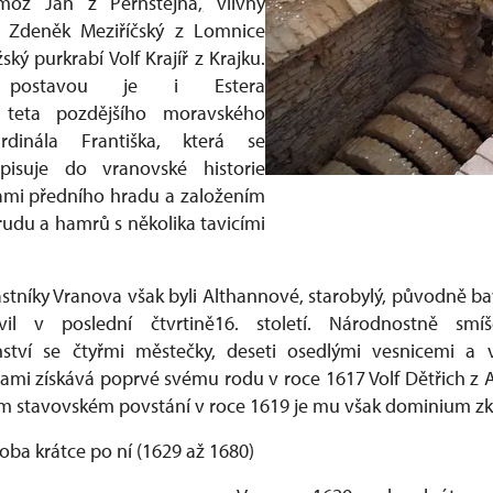
lmož Jan z Pernštejna
,
vlivný
c Zdeněk Meziříčský z Lomnice
ský purkrabí Volf Krajíř z Krajku.
 postavou je i Estera
, teta pozdějšího moravského
ardinála Františka, která se
pisuje do vranovské historie
ami předního hradu a založením
rudu a hamrů s několika tavicími
astníky Vranova však byli Althannové, starobylý, původně ba
il v poslední čtvrtině16. století. Národnostně smí
tví se čtyřmi městečky, deseti osedlými vesnicemi a v
ami získává poprvé svému rodu v roce 1617 Volf Dětřich z A
m stavovském povstání v roce 1619 je mu však dominium z
 doba krátce po ní (1629 až 1680)