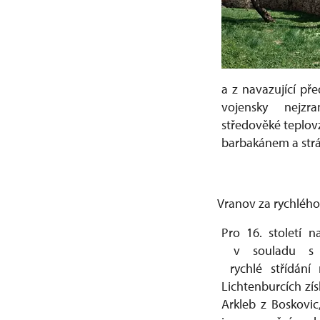
a z navazující př
vojensky nejz
středověké teplov
barbakánem a strá
Vranov za rychlého 
Pro 16. století n
v souladu s 
rychlé střídání
Lichtenburcích zí
Arkleb z Boskovic