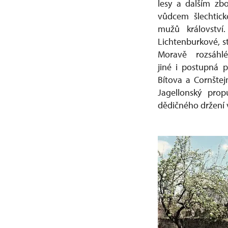
lesy a dalším zb
vůdcem šlechtic
mužů království
Lichtenburkové, st
Moravě rozsáhl
jiné i postupná 
Bítova a Cornštejn
Jagellonský pro
dědičného držení 