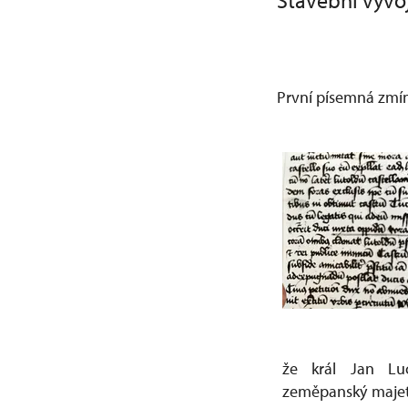
Stavební vývoj
První písemná zmí
že král Jan Lu
zeměpanský majete