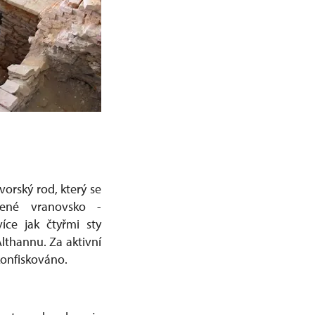
vorský rod, který se
šené vranovsko -
íce jak čtyřmi sty
lthannu. Za aktivní
konfiskováno.