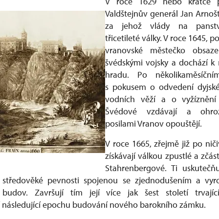
V roce 1629 nebo krátce 
Valdštejnův generál Jan Arnoš
za jehož vlády na panstv
třicetileté války. V roce 1645, p
vranovské městečko obsaz
švédskými vojsky a dochází 
hradu. Po několikaměsíční
s pokusem o odvedení dyjsk
vodních věží a o vyžíznění
Švédové vzdávají a ohrož
posilami Vranov opouštějí.
V roce 1665, zřejmě již po ni
získávají válkou zpustlé a zčás
Stahrenbergové. Ti uskutečňu
 středověké pevnosti spojenou se zjednodušením a vyr
budov. Završují tím její více jak šest století trvající
 následující epochu budování nového barokního zámku.