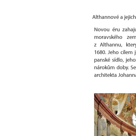
Althannové a jejic
Novou éru zahajuj
moravského zem
z Althannu, kte
1680. Jeho cílem 
panské sídlo, jeh
nárokům doby. Se 
architekta Johann