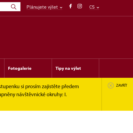
Plánujete výlet
CS
Fotogalerie
Tipy na výlet
stupenku si prosím zajistěte předem
ZAVŘÍT
upněny návštěvnické okruhy: I.