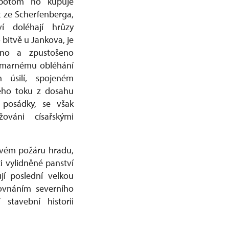
potom ho kupuje
t ze Scherfenberga,
í doléhají hrůzy
o bitvě u Jankova, je
eno a zpustošeno
k marnému obléhání
m úsilí, spojeném
ého toku z dosahu
 posádky, se však
ováni císařskými
čivém požáru hradu,
ti vylidněné panství
jí poslední velkou
ovnáním severního
 stavební historii