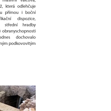
, která odlehčuje
u přímou i boční
ikační dispozice,
í střední hradby
né obranyschopnosti
odnes dochovalo
hutným podkovovitým