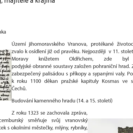
, majitelé a krajina
nka
Území jihomoravského Vranova, protékané životod
zvalo k osídlení již od pravěku. Nejpozději v 11. stole
Moravy knížetem Oldřichem, zde byl
podyjské obranné soustavy založen pohraniční hrad. 
zabezpečený palisádou s příkopy a sypanými valy. P
k roku 1100 děkan pražské kapituly Kosmas ve s
Čechů.
Budování kamenného hradu (14. a 15. století)
Z roku 1323 se zachovala zpráva,
cemburský směňuje svůj vranovský
k s okolními městečky, mlýny, rybníky,