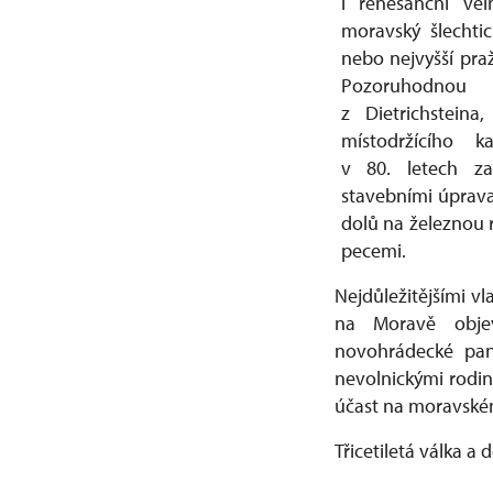
i renesanční ve
moravský šlechti
nebo nejvyšší praž
Pozoruhodnou
z Dietrichsteina
místodržícího k
v 80. letech za
stavebními úprav
dolů na železnou 
pecemi.
Nejdůležitějšími vl
na Moravě objev
novohrádecké pans
nevolnickými rodin
účast na moravské
Třicetiletá válka a