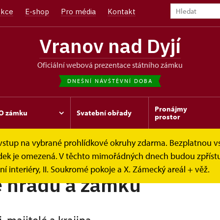
kce
E-shop
Pro média
Kontakt
Vranov nad Dyjí
oficiální webová prezentace státního zámku
DNEŠNÍ NÁVŠTĚVNÍ DOBA
Pronájmy
O zámku
Svatební obřady
prostor
e vstup na vybrané prohlídkové okruhy zdarma. Bezplatnou v
ie
hlídek je omezená. V těchto mimořádných dnech budou zpříst
í interiéry, II. Soukromé pokoje a X. Zámecký areál + věž.
e hradu a zámku