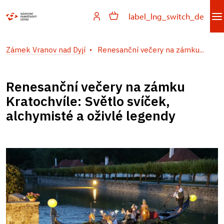
label_lng_switch_de
Zámek Vranov nad Dyjí
Renesanční večery na zámku...
Renesanční večery na zámku
Kratochvíle: Světlo svíček,
alchymisté a oživlé legendy