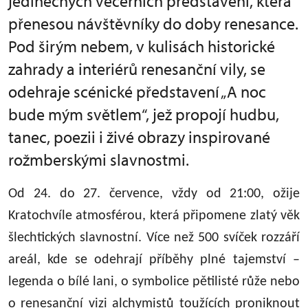
jedinečných večerních představení, která
přenesou návštěvníky do doby renesance.
Pod širým nebem, v kulisách historické
zahrady a interiérů renesanční vily, se
odehraje scénické představení „A noc
bude mým světlem“, jež propojí hudbu,
tanec, poezii i živé obrazy inspirované
rožmberskými slavnostmi.
Od 24. do 27. července, vždy od 21:00, ožije
Kratochvíle atmosférou, která připomene zlatý věk
šlechtických slavnostní. Více než 500 svíček rozzáří
areál, kde se odehrají příběhy plné tajemství –
legenda o bílé lani, o symbolice pětilisté růže nebo
o renesanční vizi alchymistů toužících proniknout