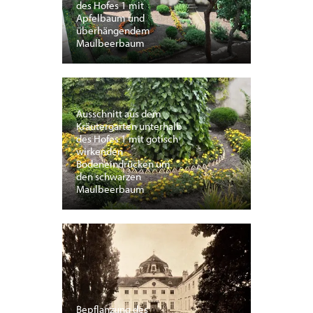
des Hofes 1 mit
Apfelbaum und
überhängendem
Maulbeerbaum
Ausschnitt aus dem
Kräutergarten unterhalb
des Hofes 1 mit gotisch
wirkenden
Bodeneindrücken um
den schwarzen
Maulbeerbaum
Bepflanzung des