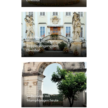
Festlicher
Blumenschmuck am
Treppeneingang zum
Ehrenhof
Südterrasse mit
Triumphbogen heute