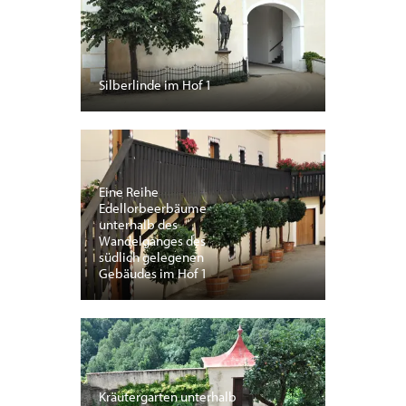
Silberlinde im Hof 1
Eine Reihe
Edellorbeerbäume
unterhalb des
Wandelganges des
südlich gelegenen
Gebäudes im Hof 1
Kräutergarten unterhalb