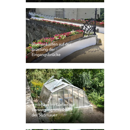
Blumenkästen auf der
Brüstung der
Eingangsbrücke
Treibhaus im Garten zur
Versorgung unterhalb
der Südmauer