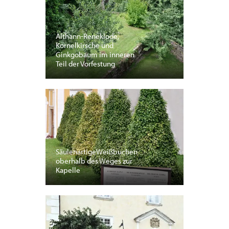
Althann-Reneklode,
Kornelkirsche und
Ginkgobaum im inneren
Teil der Vorfestung
SäulenartigeWeißbuchen
oberhalb des Weges zur
Kapelle