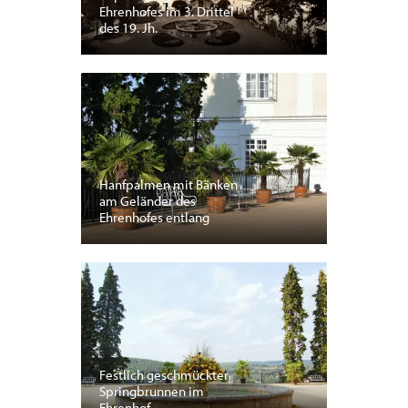
Ehrenhofes im 3. Drittel
des 19. Jh.
Hanfpalmen mit Bänken
am Geländer des
Ehrenhofes entlang
Festlich geschmückter
Springbrunnen im
Ehrenhof