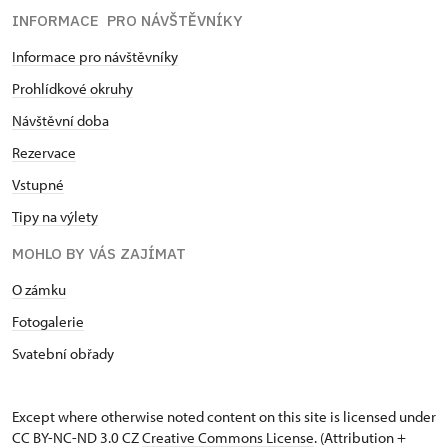
INFORMACE PRO NÁVŠTĚVNÍKY
Informace pro návštěvníky
Prohlídkové okruhy
Návštěvní doba
Rezervace
Vstupné
Tipy na výlety
MOHLO BY VÁS ZAJÍMAT
O zámku
Fotogalerie
Svatební obřady
Except where otherwise noted content on this site is licensed under
CC BY-NC-ND 3.0 CZ
Creative Commons License
. (Attribution +