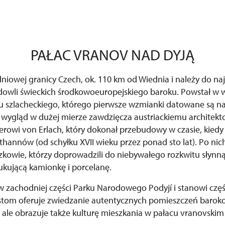
PAŁAC VRANOV NAD DYJĄ
dniowej granicy Czech, ok. 110 km od Wiednia i należy do naj
owli świeckich środkowoeuropejskiego baroku. Powstał w 
szlacheckiego, którego pierwsze wzmianki datowane są na
 wygląd w dużej mierze zawdzięcza austriackiemu architek
rowi von Erlach, który dokonał przebudowy w czasie, kiedy
thannów (od schyłku XVII wieku przez ponad sto lat). Po nic
szkowie, którzy doprowadzili do niebywałego rozkwitu słynn
kującą kamionkę i porcelanę.
 w zachodniej części Parku Narodowego Podyjí i stanowi czę
tom oferuje zwiedzanie autentycznych pomieszczeń baroko
, ale obrazuje także kulturę mieszkania w pałacu vranovskim 