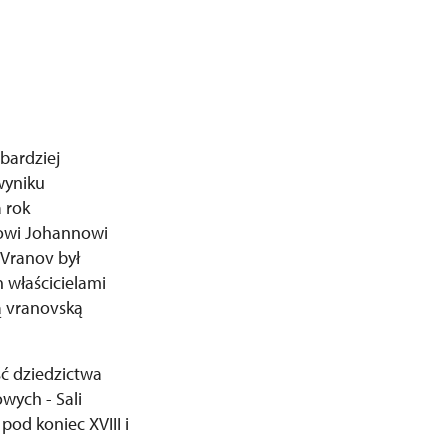
bardziej
wyniku
 rok
towi Johannowi
 Vranov był
h właścicielami
ą vranovską
ść dziedzictwa
wych - Sali
pod koniec XVIII i