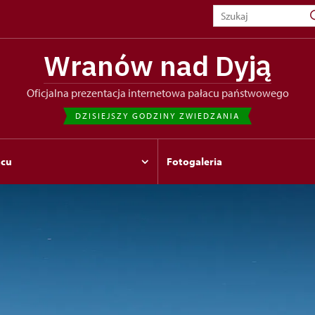
Wranów nad Dyją
oficjalna prezentacja internetowa pałacu państwowego
DZISIEJSZY GODZINY ZWIEDZANIA
acu
Fotogaleria