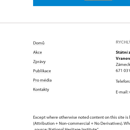
RYCHL
Domů
Akce
Státní
Vranov
Zprávy
Zámeck
671 03 
Publikace
Pro média
Telefon
Kontakty
E-mail:
Except where otherwise noted content on this site i
(Attribution + Non-commercial + No Derivatives). Wh
„source: National Heritage Institute“.