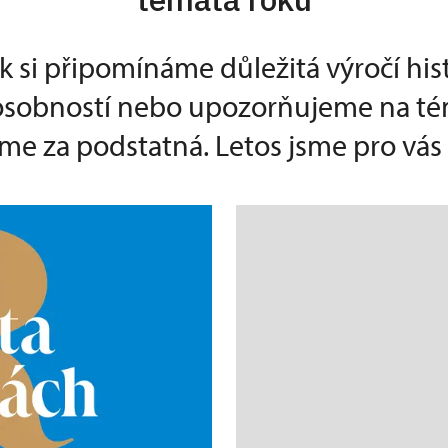
k si připomínáme důležitá výročí his
 osobností nebo upozorňujeme na té
e za podstatná. Letos jsme pro vás p