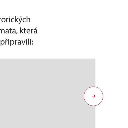
torických
mata, která
řipravili: