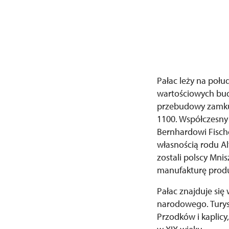
Pałac leży na połu
wartościowych bud
przebudowy zamku 
1100. Współczesny
Bernhardowi Fische
własnością rodu Al
zostali polscy Mni
manufakturę produ
Pałac znajduje się
narodowego. Turys
Przodków i kaplicy