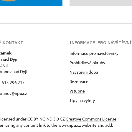
Ý KONTAKT
INFORMACE PRO NÁVŠTĚVN
 zámek
Informace pro návštěvníky
 nad Dyjí
Prohlídkové okruhy
á 93
Vranov nad Dyjí
Návštěvní doba
Rezervace
: 515 296 215
Vstupné
 vranov@npu.cz
Tipy na výlety
s licensed under CC BY-NC-ND 3.0 CZ
Creative Commons License
.
en using any content link to the www.npu.cz website and add: