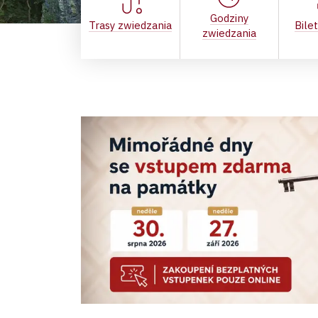
Godziny
Trasy zwiedzania
Bile
zwiedzania
Pałac Vranovski jest częścią Park
Podyjí