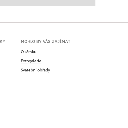
ÍKY
MOHLO BY VÁS ZAJÍMAT
O zámku
Fotogalerie
Svatební obřady