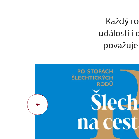
Každý ro
událostí i
považujem