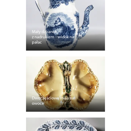
Mały dzbanek
z nadrukiem - widok na
pałac
Dwuczęściowa misa na
owoce