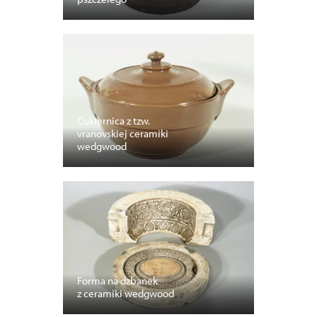
Cukiernica z tzw.
vranovskiej ceramiki
wedgwood
Forma na dzbanek
z ceramiki wedgwood