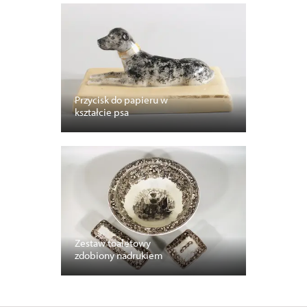
Przycisk do papieru w
kształcie psa
Zestaw toaletowy
zdobiony nadrukiem