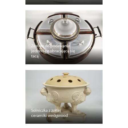
Zestaw do podawania
jedzenia z obracającą się
tacą
Solniczka z żółtej
ceramiki wedgwood