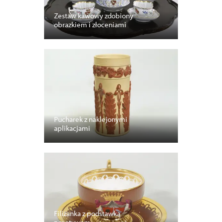
Zestaw kawowy zdobiony
obrazkiem i złoceniami
Pucharek z naklejonymi
aplikacjami
Filiżanka z podstawką