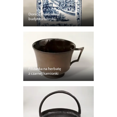
Donica z widokiem
budynku fabryki
Filiżanka na herbatę
z czarnej kamionki