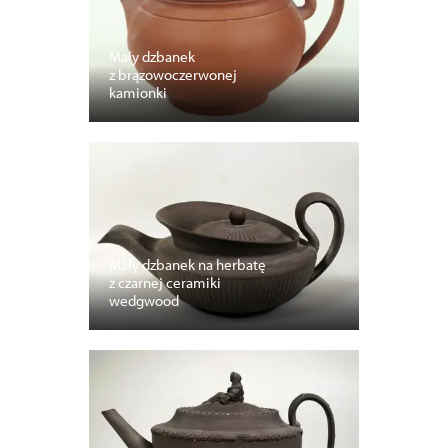
Mały dzbanek
z brązowoczerwonej
kamionki
Mały dzbanek na herbatę
z czarnej ceramiki
wedgwood