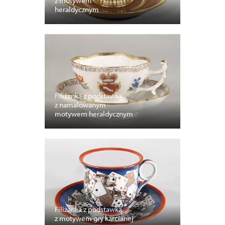
z motywem
heraldycznym
Filiżanka z podstawką
z namalowanym
motywem heraldycznym
Filiżanka z podstawką
z motywem gry karcianej