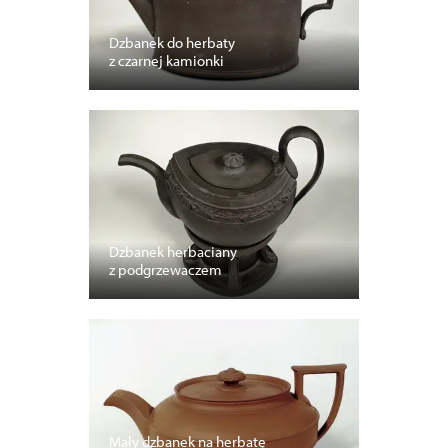
Dzbanek do herbaty
z czarnej kamionki
Dzbanek herbaciany
z podgrzewaczem
Mały dzbanek na herbatę