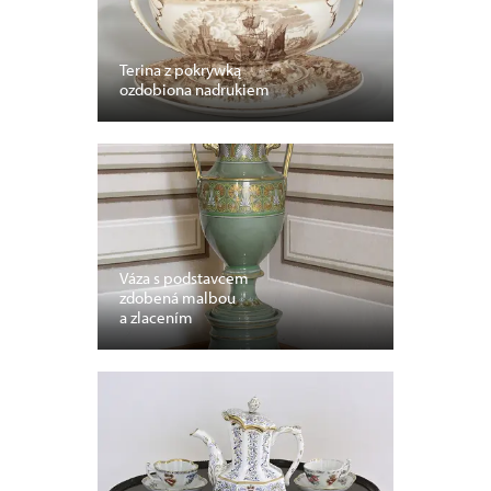
Terina z pokrywką
ozdobiona nadrukiem
Váza s podstavcem
zdobená malbou
a zlacením