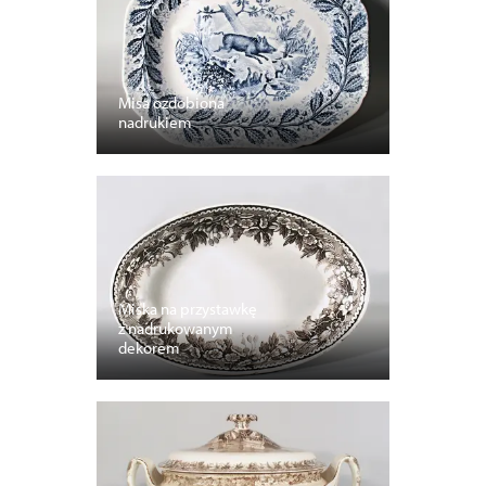
Misa ozdobiona
nadrukiem
Miska na przystawkę
z nadrukowanym
dekorem