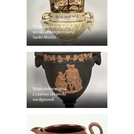
Waza z wizerunkiem
szwajcarskiego miasta
Sankt Moritz
Waza dekoracyjna
z czarnej ceramiki
wedgwood