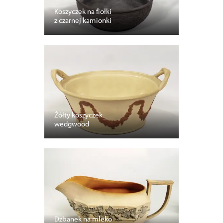
Koszyczek na fiołki
z czarnej kamionki
Żółty koszyczek
wedgwood
Dzbanek na mleko