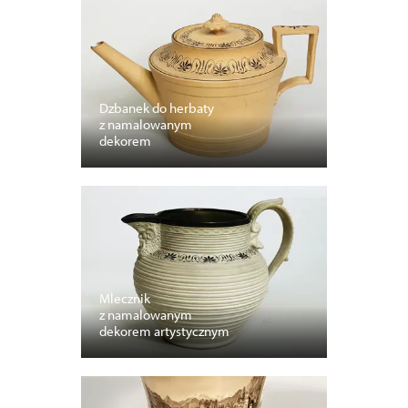
Dzbanek do herbaty
z namalowanym
dekorem
Mlecznik
z namalowanym
dekorem artystycznym