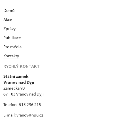
Domů
Akce
Zprávy
Publikace
Pro média
Kontakty
RYCHLÝ KONTAKT
Státní zámek
Vranov nad Dyjí
Zámecká 93
671 03 Vranov nad Dyjí
Telefon: 515 296 215
E-mail: vranov@npu.cz