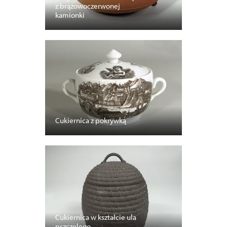
z brązowoczerwonej
kamionki
Cukiernica z pokrywką
Cukiernica w kształcie ula
pszczelego