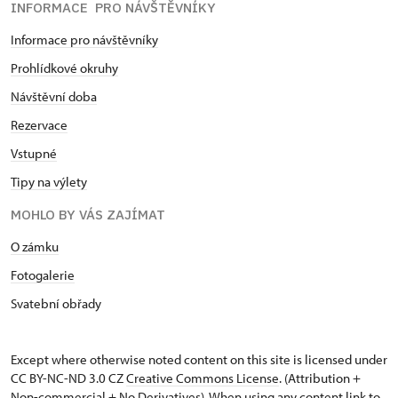
INFORMACE PRO NÁVŠTĚVNÍKY
Informace pro návštěvníky
Prohlídkové okruhy
Návštěvní doba
Rezervace
Vstupné
Tipy na výlety
MOHLO BY VÁS ZAJÍMAT
O zámku
Fotogalerie
Svatební obřady
Except where otherwise noted content on this site is licensed under
CC BY-NC-ND 3.0 CZ
Creative Commons License
. (Attribution +
Non-commercial + No Derivatives). When using any content link to