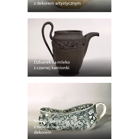
z dekorem artystycznym
Dzbanek na mleko
z czarnej kamionki
Nocnik damski
z nadrukowanym
dekorem