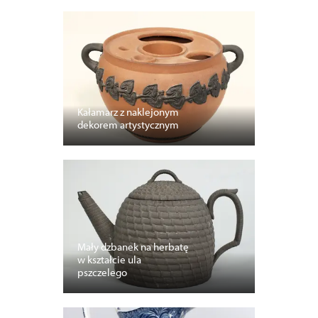
Kałamarz z naklejonym
dekorem artystycznym
Mały dzbanek na herbatę
w kształcie ula
pszczelego