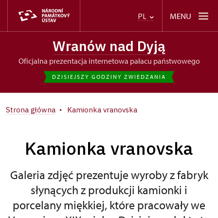
MENU
PL
Wranów nad Dyją
oficjalna prezentacja internetowa pałacu państwowego
DZISIEJSZY GODZINY ZWIEDZANIA
Strona główna
Kamionka vranovska
Kamionka vranovska
Galeria zdjęć prezentuje wyroby z fabryk
słynących z produkcji kamionki i
porcelany miękkiej, które pracowały we